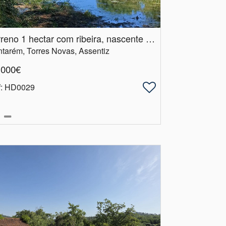
Terreno 1 hectar com ribeira, nascente todo o ano e praia pluvial.​ Assentiz, Azulada.
tarém, Torres Novas, Assentiz
.000€
f
: HD0029