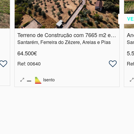
VE
Terreno de Construção com 7665 m2 em Matos, Ferreira do Zêzere
Santarém, Ferreira do Zêzere, Areias e Pias
San
64.500€
5.
Ref
: 00640
Re
Isento