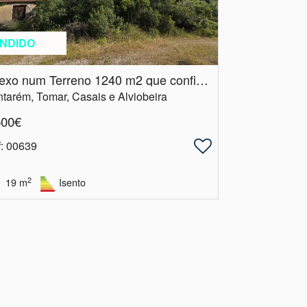
NDIDO
Anexo num Terreno 1240 m2 que confina com uma ribeira
tarém, Tomar, Casais e Alviobeira
500€
f
: 00639
2
19
m
Isento