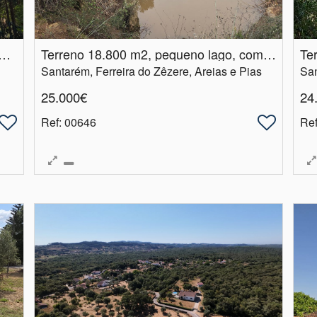
.​800m2 eucaliptos e pinheiros em Vila de Rei
Terreno 18.​800 m2, pequeno lago, com potencial para pomar ou agricultura
Santarém, Ferreira do Zêzere, Areias e Pias
San
25.000€
24
Ref
: 00646
Re