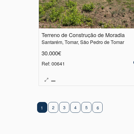
Terreno de Construção de Moradia
Santarém, Tomar, São Pedro de Tomar
30.000€
Ref
: 00641
2
3
4
5
1
6