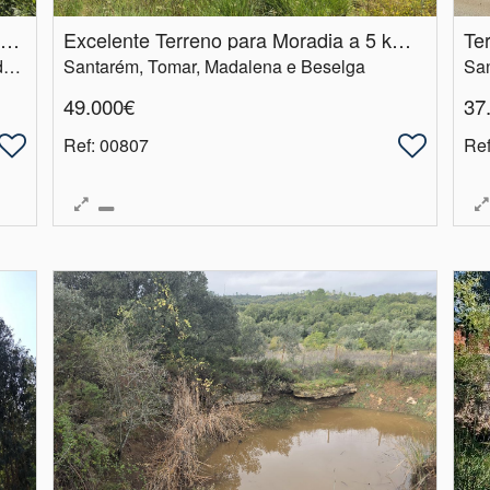
Terreno rústico, 3600 m2 com ruína, 2 poços em Igreja nova
Excelente Terreno para Moradia a 5 kms de Tomar
Santarém, Ferreira do Zêzere, Igreja Nova do Sobral
Santarém, Tomar, Madalena e Beselga
49.000€
37
Ref
: 00807
Re