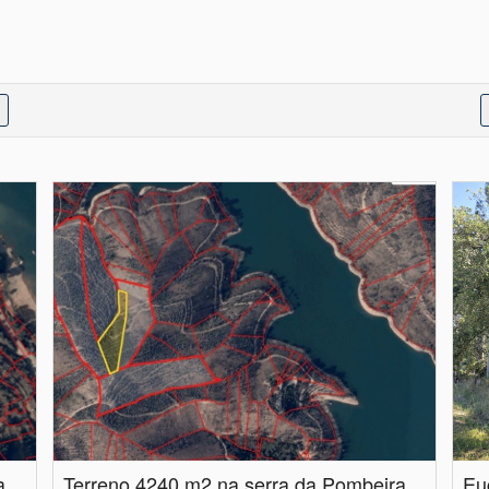
Terreno 3440 m2 na serra da Pombeira com vista de Rio panorâmica
Terreno 4240 m2 na serra da Pombeira com acesso razoável