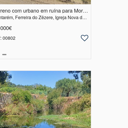
Terreno com urbano em ruína para Moradia em Igreja Nova do Sobral
Santarém, Ferreira do Zêzere, Igreja Nova do Sobral
.000€
f
: 00802