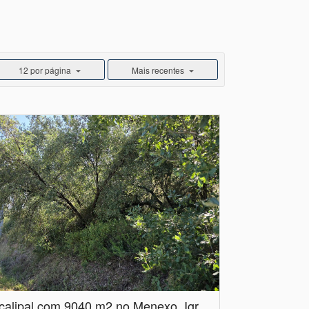
12 por página
Mais recentes
Eucalipal com 9040 m2 no Menexo, Igreja Nova do Sobral