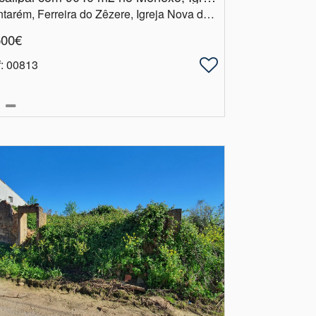
Santarém, Ferreira do Zêzere, Igreja Nova do Sobral
500€
f
: 00813